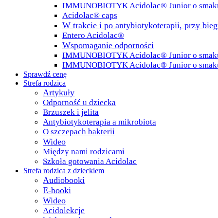
IMMUNOBIOTYK Acidolac® Junior o smak
Acidolac® caps
W trakcie i po antybiotykoterapii, przy bie
Entero Acidolac®
Wspomaganie odporności
IMMUNOBIOTYK Acidolac® Junior o smaku 
IMMUNOBIOTYK Acidolac® Junior o smak
Sprawdź cenę
Strefa rodzica
Artykuły
Odporność u dziecka
Brzuszek i jelita
Antybiotykoterapia a mikrobiota
O szczepach bakterii
Wideo
Między nami rodzicami
Szkoła gotowania Acidolac
Strefa rodzica z dzieckiem
Audiobooki
E-booki
Wideo
Acidolekcje