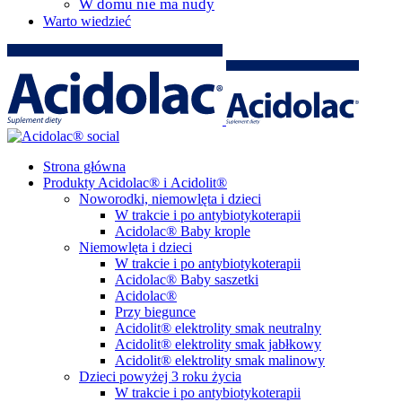
W domu nie ma nudy
Warto wiedzieć
Strona główna
Produkty Acidolac® i Acidolit®
Noworodki, niemowlęta i dzieci
W trakcie i po antybiotykoterapii
Acidolac® Baby krople
Niemowlęta i dzieci
W trakcie i po antybiotykoterapii
Acidolac® Baby saszetki
Acidolac®
Przy biegunce
Acidolit® elektrolity smak neutralny
Acidolit® elektrolity smak jabłkowy
Acidolit® elektrolity smak malinowy
Dzieci powyżej 3 roku życia
W trakcie i po antybiotykoterapii