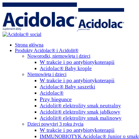
Strona główna
Produkty Acidolac® i Acidolit®
Noworodki, niemowlęta i dzieci
W trakcie i po antybiotykoterapii
Acidolac® Baby krople
Niemowlęta i dzieci
W trakcie i po antybiotykoterapii
Acidolac® Baby saszetki
Acidolac®
Przy biegunce
Acidolit® elektrolity smak neutralny
Acidolit® elektrolity smak jabłkowy
Acidolit® elektrolity smak malinowy
Dzieci powyżej 3 roku życia
W trakcie i po antybiotykoterapii
IMMUNOBIOTYK Acidolac® Junior o smaku 