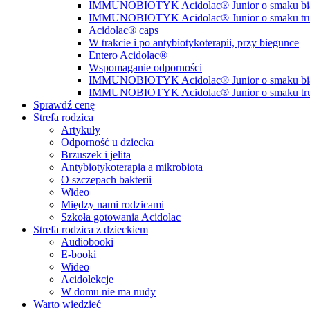
IMMUNOBIOTYK Acidolac® Junior o smaku biał
IMMUNOBIOTYK Acidolac® Junior o smaku t
Acidolac® caps
W trakcie i po antybiotykoterapii, przy biegunce
Entero Acidolac®
Wspomaganie odporności
IMMUNOBIOTYK Acidolac® Junior o smaku biał
IMMUNOBIOTYK Acidolac® Junior o smaku t
Sprawdź cenę
Strefa rodzica
Artykuły
Odporność u dziecka
Brzuszek i jelita
Antybiotykoterapia a mikrobiota
O szczepach bakterii
Wideo
Między nami rodzicami
Szkoła gotowania Acidolac
Strefa rodzica z dzieckiem
Audiobooki
E-booki
Wideo
Acidolekcje
W domu nie ma nudy
Warto wiedzieć