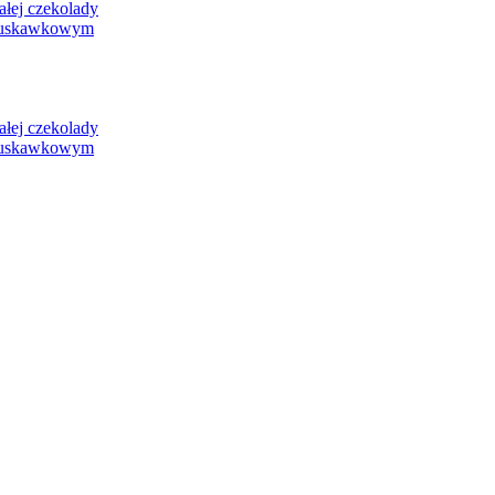
ej czekolady
ruskawkowym
ej czekolady
ruskawkowym