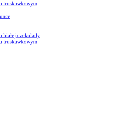
u truskawkowym
gunce
białej czekolady
u truskawkowym