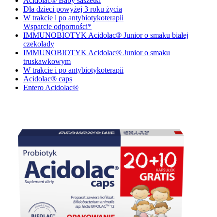
Acidolac® Baby saszetki
Dla dzieci powyżej 3 roku życia
W trakcie i po antybiotykoterapii
Wsparcie odporności*
IMMUNOBIOTYK Acidolac® Junior o smaku białej
czekolady
IMMUNOBIOTYK Acidolac® Junior o smaku
truskawkowym
W trakcie i po antybiotykoterapii
Acidolac® caps
Entero Acidolac®