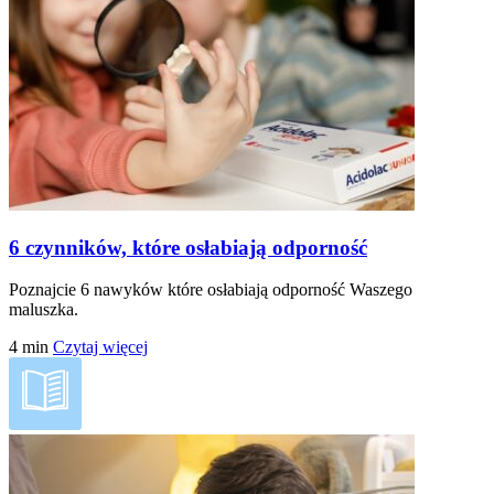
6 czynników, które osłabiają odporność
Poznajcie 6 nawyków które osłabiają odporność Waszego
maluszka.
4
min
Czytaj więcej