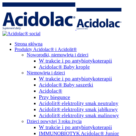
Strona główna
Produkty Acidolac® i Acidolit®
Noworodki, niemowlęta i dzieci
W trakcie i po antybiotykoterapii
Acidolac® Baby krople
Niemowlęta i dzieci
W trakcie i po antybiotykoterapii
Acidolac® Baby saszetki
Acidolac®
Przy biegunce
Acidolit® elektrolity smak neutralny
Acidolit® elektrolity smak jabłkowy
Acidolit® elektrolity smak malinowy
Dzieci powyżej 3 roku życia
W trakcie i po antybiotykoterapii
IMMUNOBIOTYK Acidolac® Junior