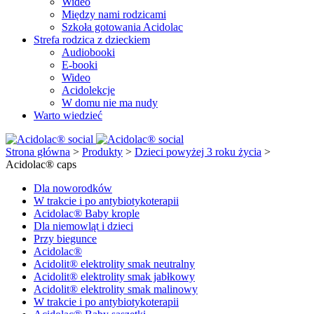
Wideo
Między nami rodzicami
Szkoła gotowania Acidolac
Strefa rodzica z dzieckiem
Audiobooki
E-booki
Wideo
Acidolekcje
W domu nie ma nudy
Warto wiedzieć
Strona główna
>
Produkty
>
Dzieci powyżej 3 roku życia
>
Acidolac® caps
Dla noworodków
W trakcie i po antybiotykoterapii
Acidolac® Baby krople
Dla niemowląt i dzieci
Przy biegunce
Acidolac®
Acidolit® elektrolity smak neutralny
Acidolit® elektrolity smak jabłkowy
Acidolit® elektrolity smak malinowy
W trakcie i po antybiotykoterapii