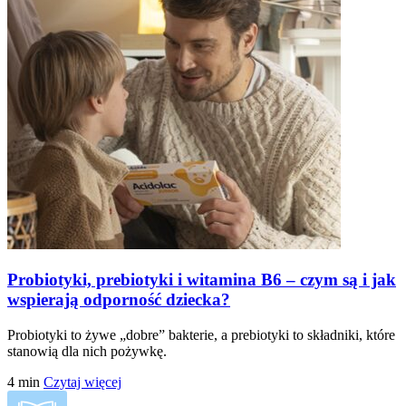
Probiotyki, prebiotyki i witamina B6 – czym są i jak
wspierają odporność dziecka?
Probiotyki to żywe „dobre” bakterie, a prebiotyki to składniki, które
stanowią dla nich pożywkę.
4
min
Czytaj więcej