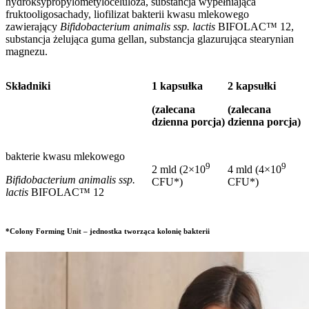
hydroksypropylometyloceluloza, substancja wypełniająca
fruktooligosachady, liofilizat bakterii kwasu mlekowego
zawierający
Bifidobacterium animalis ssp. lactis
BIFOLAC
™
12,
substancja żelująca guma gellan, substancja glazurująca stearynian
magnezu.
Składniki
1 kapsułka
2 kapsułki
(zalecana
(zalecana
dzienna porcja)
dzienna porcja)
bakterie kwasu mlekowego
9
9
2 mld (2×10
4 mld (4×10
Bifidobacterium animalis ssp.
CFU*)
CFU*)
lactis
BIFOLAC™ 12
*Colony Forming Unit – jednostka tworząca kolonię bakterii