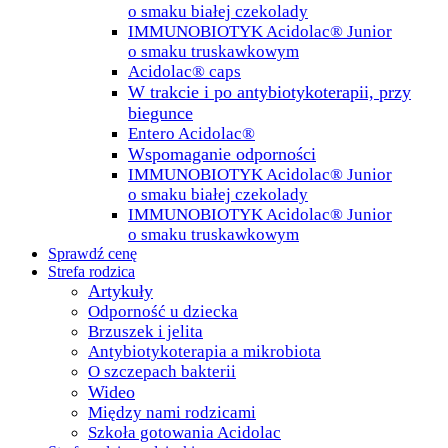
o smaku białej czekolady
IMMUNOBIOTYK Acidolac® Junior
o smaku truskawkowym
Acidolac® caps
W trakcie i po antybiotykoterapii, przy
biegunce
Entero Acidolac®
Wspomaganie odporności
IMMUNOBIOTYK Acidolac® Junior
o smaku białej czekolady
IMMUNOBIOTYK Acidolac® Junior
o smaku truskawkowym
Sprawdź cenę
Strefa rodzica
Artykuły
Odporność u dziecka
Brzuszek i jelita
Antybiotykoterapia a mikrobiota
O szczepach bakterii
Wideo
Między nami rodzicami
Szkoła gotowania Acidolac