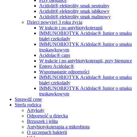
Przy biegunce
Acidolit® elektrolity smak neutralny
Acidolit® elektrolity smak jabłkowy
Acidolit® elektrolity smak malinowy
Dzieci powyżej 3 roku życia
W trakcie i po antybiotykoterapii
IMMUNOBIOTYK Acidolac® Junior o smaku
białej czekolady
IMMUNOBIOTYK Acidolac® Junior o smaku
truskawkowym
Acidolac® caps
W trakcie i po antybiotykoterapii, przy biegunce
Entero Acidolac®
Wspomaganie odporności
IMMUNOBIOTYK Acidolac® Junior o smaku
białej czekolady
IMMUNOBIOTYK Acidolac® Junior o smaku
truskawkowym
Sprawdź cenę
Strefa rodzica
Artykuły
Odporność u dziecka
Brzuszek i jelita
Antybiotykoterapia a mikrobiota
O szczepach bakterii