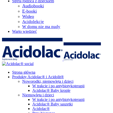
Strefa rodzica z dzieckiem
Audiobooki
E-booki
Wideo
Acidolekcje
W domu nie ma nudy
Warto wiedzieć
Strona główna
Produkty Acidolac® i Acidolit®
Noworodki, niemowlęta i dzieci
W trakcie i po antybiotykoterapii
Acidolac® Baby krople
Niemowlęta i dzieci
W trakcie i po antybiotykoterapii
Acidolac® Baby saszetki
Acidolac®