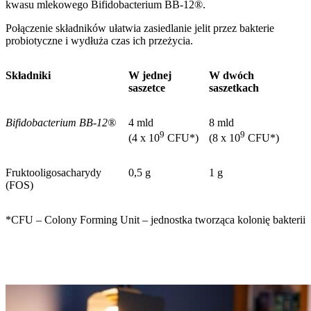
kwasu mlekowego Bifidobacterium BB-12®.
Połączenie składników ułatwia zasiedlanie jelit przez bakterie
probiotyczne i wydłuża czas ich przeżycia.
Składniki
W jednej
W dwóch
saszetce
saszetkach
Bifidobacterium BB-12®
4 mld
8 mld
9
9
(4 x 10
CFU*)
(8 x 10
CFU*)
Fruktooligosacharydy
0,5 g
1 g
(FOS)
*CFU – Colony Forming Unit – jednostka tworząca kolonię bakterii