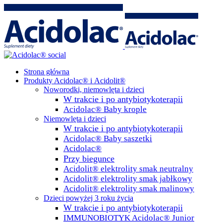
Strona główna
Produkty Acidolac® i Acidolit®
Noworodki, niemowlęta i dzieci
W trakcie i po antybiotykoterapii
Acidolac® Baby krople
Niemowlęta i dzieci
W trakcie i po antybiotykoterapii
Acidolac® Baby saszetki
Acidolac®
Przy biegunce
Acidolit® elektrolity smak neutralny
Acidolit® elektrolity smak jabłkowy
Acidolit® elektrolity smak malinowy
Dzieci powyżej 3 roku życia
W trakcie i po antybiotykoterapii
IMMUNOBIOTYK Acidolac® Junior