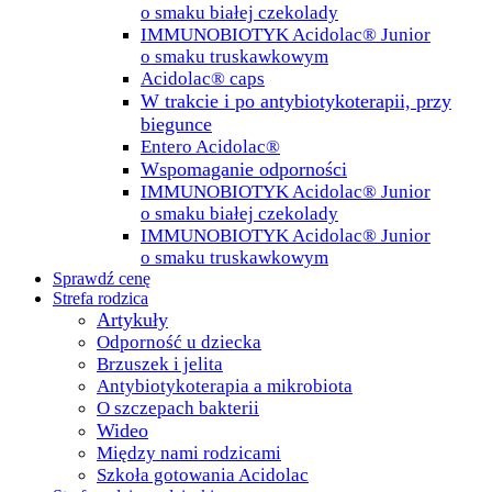
o smaku białej czekolady
IMMUNOBIOTYK Acidolac® Junior
o smaku truskawkowym
Acidolac® caps
W trakcie i po antybiotykoterapii, przy
biegunce
Entero Acidolac®
Wspomaganie odporności
IMMUNOBIOTYK Acidolac® Junior
o smaku białej czekolady
IMMUNOBIOTYK Acidolac® Junior
o smaku truskawkowym
Sprawdź cenę
Strefa rodzica
Artykuły
Odporność u dziecka
Brzuszek i jelita
Antybiotykoterapia a mikrobiota
O szczepach bakterii
Wideo
Między nami rodzicami
Szkoła gotowania Acidolac