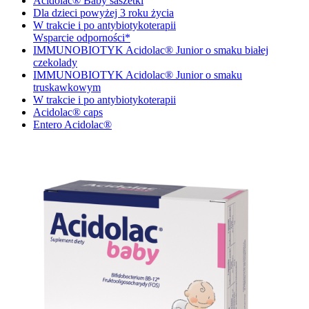
Acidolac® Baby saszetki
Dla dzieci powyżej 3 roku życia
W trakcie i po antybiotykoterapii
Wsparcie odporności*
IMMUNOBIOTYK Acidolac® Junior o smaku białej
czekolady
IMMUNOBIOTYK Acidolac® Junior o smaku
truskawkowym
W trakcie i po antybiotykoterapii
Acidolac® caps
Entero Acidolac®