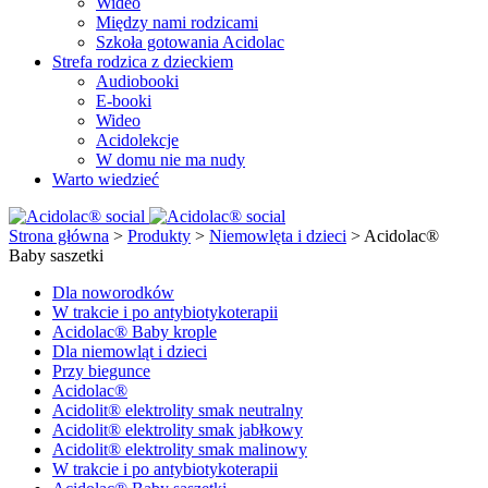
Wideo
Między nami rodzicami
Szkoła gotowania Acidolac
Strefa rodzica z dzieckiem
Audiobooki
E-booki
Wideo
Acidolekcje
W domu nie ma nudy
Warto wiedzieć
Strona główna
>
Produkty
>
Niemowlęta i dzieci
>
Acidolac®
Baby saszetki
Dla noworodków
W trakcie i po antybiotykoterapii
Acidolac® Baby krople
Dla niemowląt i dzieci
Przy biegunce
Acidolac®
Acidolit® elektrolity smak neutralny
Acidolit® elektrolity smak jabłkowy
Acidolit® elektrolity smak malinowy
W trakcie i po antybiotykoterapii