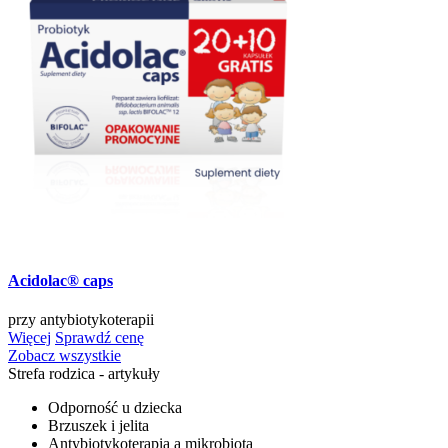
Acidolac® caps
przy antybiotykoterapii
Więcej
Sprawdź cenę
Zobacz wszystkie
Strefa rodzica - artykuły
Odporność u dziecka
Brzuszek i jelita
Antybiotykoterapia a mikrobiota