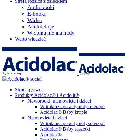
Strefa rodzica z dzieckiem
Audiobooki
E-booki
Wideo
Acidolekcje
W domu nie ma nudy
Warto wiedzieć
Strona główna
Produkty Acidolac® i Acidolit®
Noworodki, niemowlęta i dzieci
W trakcie i po antybiotykoterapii
Acidolac® Baby krople
Niemowlęta i dzieci
W trakcie i po antybiotykoterapii
Acidolac® Baby saszetki
Acidolac®