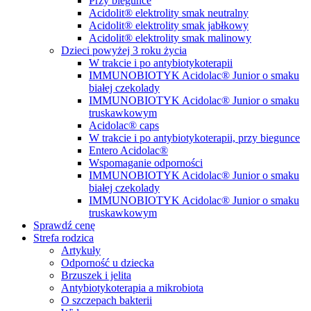
Przy biegunce
Acidolit® elektrolity smak neutralny
Acidolit® elektrolity smak jabłkowy
Acidolit® elektrolity smak malinowy
Dzieci powyżej 3 roku życia
W trakcie i po antybiotykoterapii
IMMUNOBIOTYK Acidolac® Junior o smaku
białej czekolady
IMMUNOBIOTYK Acidolac® Junior o smaku
truskawkowym
Acidolac® caps
W trakcie i po antybiotykoterapii, przy biegunce
Entero Acidolac®
Wspomaganie odporności
IMMUNOBIOTYK Acidolac® Junior o smaku
białej czekolady
IMMUNOBIOTYK Acidolac® Junior o smaku
truskawkowym
Sprawdź cenę
Strefa rodzica
Artykuły
Odporność u dziecka
Brzuszek i jelita
Antybiotykoterapia a mikrobiota
O szczepach bakterii