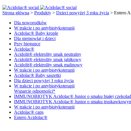
Strona główna
>
Produkty
>
Dzieci powyżej 3 roku życia
>
Entero A
Dla noworodków
W trakcie i po antybiotykoterapii
Acidolac® Baby krople
Dla niemowląt i dzieci
Przy biegunce
Acidolac®
Acidolit® elektrolity smak neutralny
Acidolit® elektrolity smak jabłkowy
Acidolit® elektrolity smak malinowy
W trakcie i po antybiotykoterapii
Acidolac® Baby saszetki
Dla dzieci powyżej 3 roku życia
W trakcie i po antybiotykoterapii
Wsparcie odporności*
IMMUNOBIOTYK Acidolac® Junior o smaku białej czekola
IMMUNOBIOTYK Acidolac® Junior o smaku truskawkowy
W trakcie i po antybiotykoterapii
Acidolac® caps
Entero Acidolac®