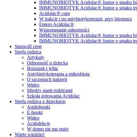
IMMUNOBIOTYK Acidolac® Junior o smaku biał
IMMUNOBIOTYK Acidolac® Junior o smaku t
Acidolac® caps
W trakcie i po antybiotykoterapii, przy biegunce
Entero Acidolac®
Wspomaganie odporności
IMMUNOBIOTYK Acidolac® Junior o smaku biał
IMMUNOBIOTYK Acidolac® Junior o smaku t
Sprawdź cenę
Strefa rodzica
Artykuły
Odporność u dziecka
Brzuszek i jelita
Antybiotykoterapia a mikrobiota
O szczepach bakterii
Wideo
Między nami rodzicami
Szkoła gotowania Acidolac
Strefa rodzica z dzieckiem
Audiobooki
E-booki
Wideo
Acidolekcje
W domu nie ma nudy
Warto wiedzieć