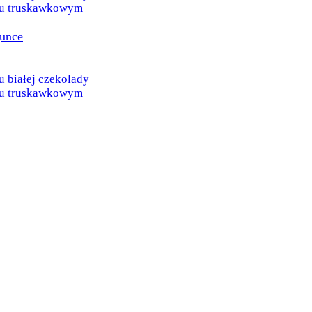
u truskawkowym
gunce
białej czekolady
u truskawkowym