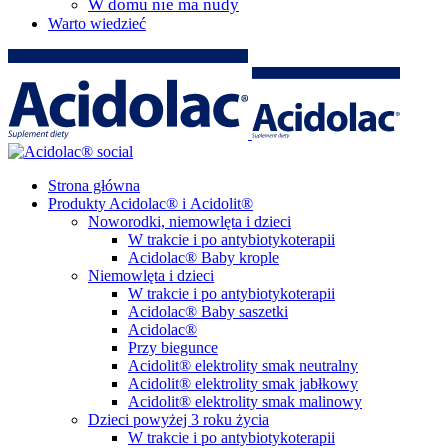
W domu nie ma nudy
Warto wiedzieć
Strona główna
Produkty Acidolac® i Acidolit®
Noworodki, niemowlęta i dzieci
W trakcie i po antybiotykoterapii
Acidolac® Baby krople
Niemowlęta i dzieci
W trakcie i po antybiotykoterapii
Acidolac® Baby saszetki
Acidolac®
Przy biegunce
Acidolit® elektrolity smak neutralny
Acidolit® elektrolity smak jabłkowy
Acidolit® elektrolity smak malinowy
Dzieci powyżej 3 roku życia
W trakcie i po antybiotykoterapii