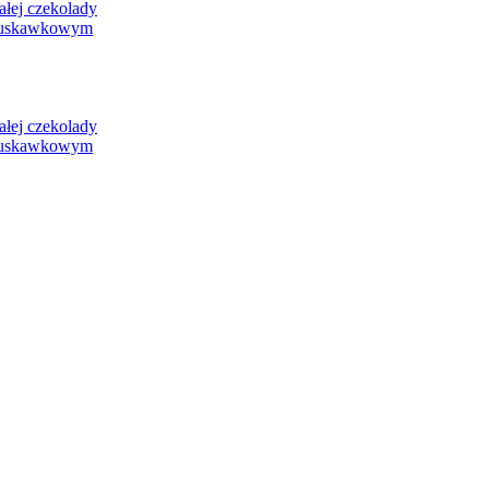
ej czekolady
ruskawkowym
ej czekolady
ruskawkowym