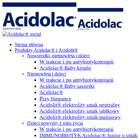
Strona główna
Produkty Acidolac® i Acidolit®
Noworodki, niemowlęta i dzieci
W trakcie i po antybiotykoterapii
Acidolac® Baby krople
Niemowlęta i dzieci
W trakcie i po antybiotykoterapii
Acidolac® Baby saszetki
Acidolac®
Przy biegunce
Acidolit® elektrolity smak neutralny
Acidolit® elektrolity smak jabłkowy
Acidolit® elektrolity smak malinowy
Dzieci powyżej 3 roku życia
W trakcie i po antybiotykoterapii
IMMUNOBIOTYK Acidolac® Junior o smaku 