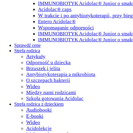
IMMUNOBIOTYK Acidolac® Junior o smak
Acidolac® caps
W trakcie i po antybiotykoterapii, przy bie
Entero Acidolac®
Wspomaganie odporności
IMMUNOBIOTYK Acidolac® Junior o smaku 
IMMUNOBIOTYK Acidolac® Junior o smak
Sprawdź cenę
Strefa rodzica
Artykuły
Odporność u dziecka
Brzuszek i jelita
Antybiotykoterapia a mikrobiota
O szczepach bakterii
Wideo
Między nami rodzicami
Szkoła gotowania Acidolac
Strefa rodzica z dzieckiem
Audiobooki
E-booki
Wideo
Acidolekcje