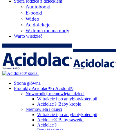
Strefa rodzica z dzieckiem
Audiobooki
E-booki
Wideo
Acidolekcje
W domu nie ma nudy
Warto wiedzieć
Strona główna
Produkty Acidolac® i Acidolit®
Noworodki, niemowlęta i dzieci
W trakcie i po antybiotykoterapii
Acidolac® Baby krople
Niemowlęta i dzieci
W trakcie i po antybiotykoterapii
Acidolac® Baby saszetki
Acidolac®