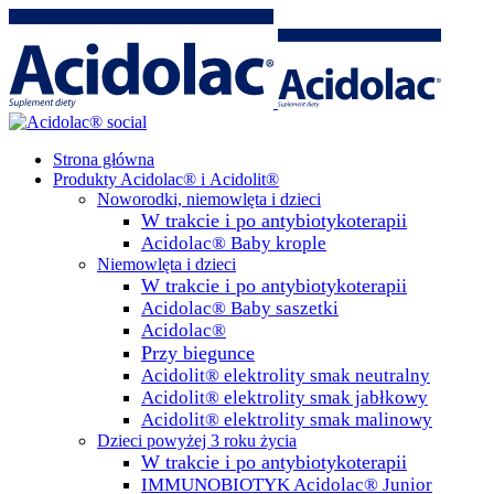
Strona główna
Produkty Acidolac® i Acidolit®
Noworodki, niemowlęta i dzieci
W trakcie i po antybiotykoterapii
Acidolac® Baby krople
Niemowlęta i dzieci
W trakcie i po antybiotykoterapii
Acidolac® Baby saszetki
Acidolac®
Przy biegunce
Acidolit® elektrolity smak neutralny
Acidolit® elektrolity smak jabłkowy
Acidolit® elektrolity smak malinowy
Dzieci powyżej 3 roku życia
W trakcie i po antybiotykoterapii
IMMUNOBIOTYK Acidolac® Junior