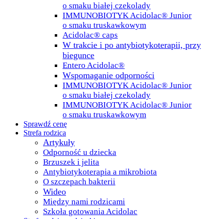
o smaku białej czekolady
IMMUNOBIOTYK Acidolac® Junior
o smaku truskawkowym
Acidolac® caps
W trakcie i po antybiotykoterapii, przy
biegunce
Entero Acidolac®
Wspomaganie odporności
IMMUNOBIOTYK Acidolac® Junior
o smaku białej czekolady
IMMUNOBIOTYK Acidolac® Junior
o smaku truskawkowym
Sprawdź cenę
Strefa rodzica
Artykuły
Odporność u dziecka
Brzuszek i jelita
Antybiotykoterapia a mikrobiota
O szczepach bakterii
Wideo
Między nami rodzicami
Szkoła gotowania Acidolac