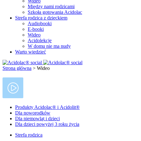
Wideo
Między nami rodzicami
Szkoła gotowania Acidolac
Strefa rodzica z dzieckiem
Audiobooki
E-booki
Wideo
Acidolekcje
W domu nie ma nudy
Warto wiedzieć
Strona główna
>
Wideo
Produkty Acidolac® i Acidolit®
Dla noworodków
Dla niemowląt i dzieci
Dla dzieci powyżej 3 roku życia
Strefa rodzica