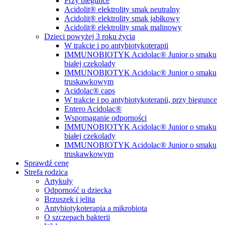
Przy biegunce
Acidolit® elektrolity smak neutralny
Acidolit® elektrolity smak jabłkowy
Acidolit® elektrolity smak malinowy
Dzieci powyżej 3 roku życia
W trakcie i po antybiotykoterapii
IMMUNOBIOTYK Acidolac® Junior o smaku
białej czekolady
IMMUNOBIOTYK Acidolac® Junior o smaku
truskawkowym
Acidolac® caps
W trakcie i po antybiotykoterapii, przy biegunce
Entero Acidolac®
Wspomaganie odporności
IMMUNOBIOTYK Acidolac® Junior o smaku
białej czekolady
IMMUNOBIOTYK Acidolac® Junior o smaku
truskawkowym
Sprawdź cenę
Strefa rodzica
Artykuły
Odporność u dziecka
Brzuszek i jelita
Antybiotykoterapia a mikrobiota
O szczepach bakterii