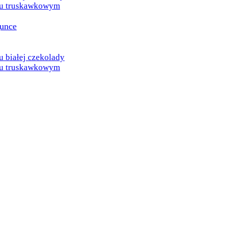
u truskawkowym
gunce
białej czekolady
u truskawkowym