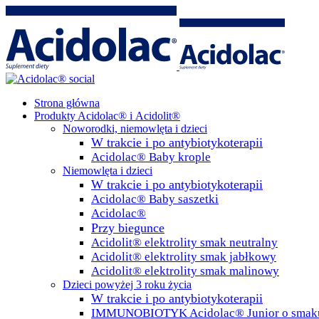
Strona główna
Produkty Acidolac® i Acidolit®
Noworodki, niemowlęta i dzieci
W trakcie i po antybiotykoterapii
Acidolac® Baby krople
Niemowlęta i dzieci
W trakcie i po antybiotykoterapii
Acidolac® Baby saszetki
Acidolac®
Przy biegunce
Acidolit® elektrolity smak neutralny
Acidolit® elektrolity smak jabłkowy
Acidolit® elektrolity smak malinowy
Dzieci powyżej 3 roku życia
W trakcie i po antybiotykoterapii
IMMUNOBIOTYK Acidolac® Junior o smaku 