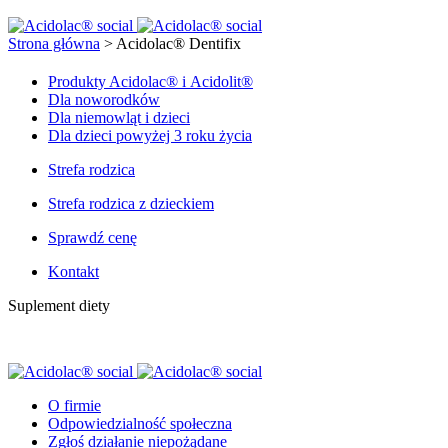
Strona główna
>
Acidolac® Dentifix
Produkty Acidolac® i Acidolit®
Dla noworodków
Dla niemowląt i dzieci
Dla dzieci powyżej 3 roku życia
Strefa rodzica
Strefa rodzica z dzieckiem
Sprawdź cenę
Kontakt
Suplement diety
O firmie
Odpowiedzialność społeczna
Zgłoś działanie niepożądane