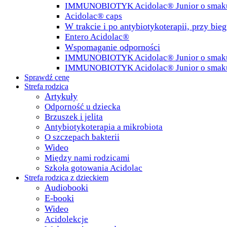
IMMUNOBIOTYK Acidolac® Junior o smak
Acidolac® caps
W trakcie i po antybiotykoterapii, przy bie
Entero Acidolac®
Wspomaganie odporności
IMMUNOBIOTYK Acidolac® Junior o smaku 
IMMUNOBIOTYK Acidolac® Junior o smak
Sprawdź cenę
Strefa rodzica
Artykuły
Odporność u dziecka
Brzuszek i jelita
Antybiotykoterapia a mikrobiota
O szczepach bakterii
Wideo
Między nami rodzicami
Szkoła gotowania Acidolac
Strefa rodzica z dzieckiem
Audiobooki
E-booki
Wideo
Acidolekcje