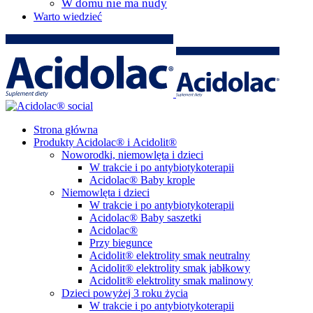
W domu nie ma nudy
Warto wiedzieć
Strona główna
Produkty Acidolac® i Acidolit®
Noworodki, niemowlęta i dzieci
W trakcie i po antybiotykoterapii
Acidolac® Baby krople
Niemowlęta i dzieci
W trakcie i po antybiotykoterapii
Acidolac® Baby saszetki
Acidolac®
Przy biegunce
Acidolit® elektrolity smak neutralny
Acidolit® elektrolity smak jabłkowy
Acidolit® elektrolity smak malinowy
Dzieci powyżej 3 roku życia
W trakcie i po antybiotykoterapii