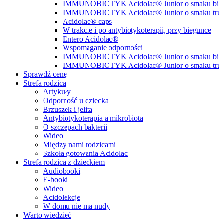
IMMUNOBIOTYK Acidolac® Junior o smaku biał
IMMUNOBIOTYK Acidolac® Junior o smaku t
Acidolac® caps
W trakcie i po antybiotykoterapii, przy biegunce
Entero Acidolac®
Wspomaganie odporności
IMMUNOBIOTYK Acidolac® Junior o smaku biał
IMMUNOBIOTYK Acidolac® Junior o smaku t
Sprawdź cenę
Strefa rodzica
Artykuły
Odporność u dziecka
Brzuszek i jelita
Antybiotykoterapia a mikrobiota
O szczepach bakterii
Wideo
Między nami rodzicami
Szkoła gotowania Acidolac
Strefa rodzica z dzieckiem
Audiobooki
E-booki
Wideo
Acidolekcje
W domu nie ma nudy
Warto wiedzieć