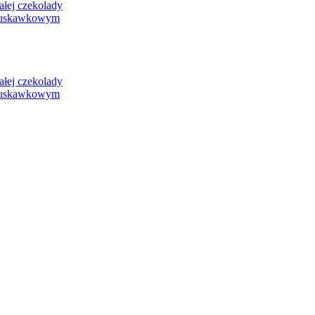
ej czekolady
ruskawkowym
ej czekolady
ruskawkowym