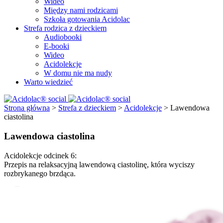
Wideo
Między nami rodzicami
Szkoła gotowania Acidolac
Strefa rodzica z dzieckiem
Audiobooki
E-booki
Wideo
Acidolekcje
W domu nie ma nudy
Warto wiedzieć
Strona główna
>
Strefa z dzieckiem
>
Acidolekcje
>
Lawendowa
ciastolina
Lawendowa ciastolina
Acidolekcje odcinek 6:
Przepis na relaksacyjną lawendową ciastolinę, która wyciszy
rozbrykanego brzdąca.