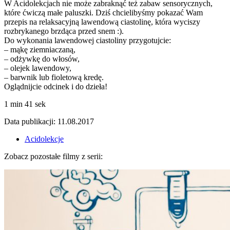
W Acidolekcjach nie może zabraknąć też zabaw sensorycznych,
które ćwiczą małe paluszki. Dziś chcielibyśmy pokazać Wam
przepis na relaksacyjną lawendową ciastolinę, która wyciszy
rozbrykanego brzdąca przed snem :).
Do wykonania lawendowej ciastoliny przygotujcie:
– mąkę ziemniaczaną,
– odżywkę do włosów,
– olejek lawendowy,
– barwnik lub fioletową kredę.
Oglądnijcie odcinek i do dzieła!
1 min 41 sek
Data publikacji: 11.08.2017
Acidolekcje
Zobacz pozostałe filmy z serii: