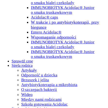
o smaku białej czekolady
IMMUNOBIOTYK Acidolac® Junior
o smaku truskawkowym
Acidolac® caps
W trakcie i po antybiotykoterapii, przy
biegunce
Entero Acidolac®
Wspomaganie odporności
IMMUNOBIOTYK Acidolac® Junior
o smaku białej czekolady
IMMUNOBIOTYK Acidolac® Junior
o smaku truskawkowym
Sprawdź cenę
Strefa rodzica
Artykuły
Odporność u dziecka
Brzuszek i jelita
Antybiotykoterapia a mikrobiota
O szczepach bakterii
Wideo
Między nami rodzicami
Szkoła gotowania Acidolac