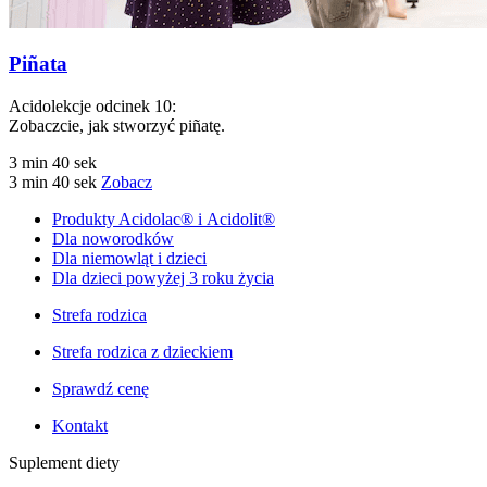
Piñata
Acidolekcje odcinek 10:
Zobaczcie, jak stworzyć piñatę.
3 min 40 sek
3 min 40 sek
Zobacz
Produkty Acidolac® i Acidolit®
Dla noworodków
Dla niemowląt i dzieci
Dla dzieci powyżej 3 roku życia
Strefa rodzica
Strefa rodzica z dzieckiem
Sprawdź cenę
Kontakt
Suplement diety