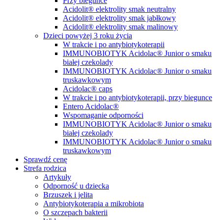
Przy biegunce
Acidolit® elektrolity smak neutralny
Acidolit® elektrolity smak jabłkowy
Acidolit® elektrolity smak malinowy
Dzieci powyżej 3 roku życia
W trakcie i po antybiotykoterapii
IMMUNOBIOTYK Acidolac® Junior o smaku
białej czekolady
IMMUNOBIOTYK Acidolac® Junior o smaku
truskawkowym
Acidolac® caps
W trakcie i po antybiotykoterapii, przy biegunce
Entero Acidolac®
Wspomaganie odporności
IMMUNOBIOTYK Acidolac® Junior o smaku
białej czekolady
IMMUNOBIOTYK Acidolac® Junior o smaku
truskawkowym
Sprawdź cenę
Strefa rodzica
Artykuły
Odporność u dziecka
Brzuszek i jelita
Antybiotykoterapia a mikrobiota
O szczepach bakterii