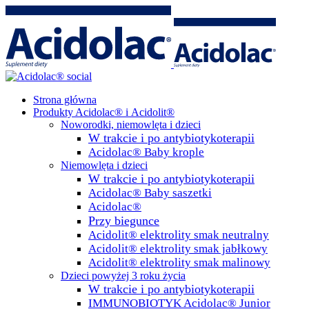
Strona główna
Produkty Acidolac® i Acidolit®
Noworodki, niemowlęta i dzieci
W trakcie i po antybiotykoterapii
Acidolac® Baby krople
Niemowlęta i dzieci
W trakcie i po antybiotykoterapii
Acidolac® Baby saszetki
Acidolac®
Przy biegunce
Acidolit® elektrolity smak neutralny
Acidolit® elektrolity smak jabłkowy
Acidolit® elektrolity smak malinowy
Dzieci powyżej 3 roku życia
W trakcie i po antybiotykoterapii
IMMUNOBIOTYK Acidolac® Junior