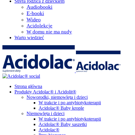
Strefa rodzica z dzieckiem
Audiobooki
E-booki
Wideo
Acidolekcje
W domu nie ma nudy
Warto wiedzieć
Strona główna
Produkty Acidolac® i Acidolit®
Noworodki, niemowlęta i dzieci
W trakcie i po antybiotykoterapii
Acidolac® Baby krople
Niemowlęta i dzieci
W trakcie i po antybiotykoterapii
Acidolac® Baby saszetki
Acidolac®