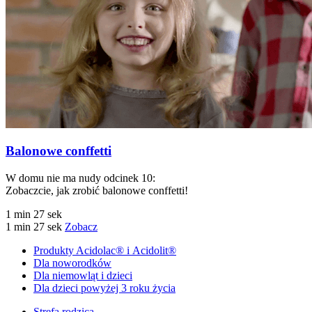
Balonowe conffetti
W domu nie ma nudy odcinek 10:
Zobaczcie, jak zrobić balonowe conffetti!
1 min 27 sek
1 min 27 sek
Zobacz
Produkty Acidolac® i Acidolit®
Dla noworodków
Dla niemowląt i dzieci
Dla dzieci powyżej 3 roku życia
Strefa rodzica