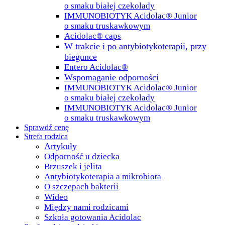
o smaku białej czekolady
IMMUNOBIOTYK Acidolac® Junior
o smaku truskawkowym
Acidolac® caps
W trakcie i po antybiotykoterapii, przy
biegunce
Entero Acidolac®
Wspomaganie odporności
IMMUNOBIOTYK Acidolac® Junior
o smaku białej czekolady
IMMUNOBIOTYK Acidolac® Junior
o smaku truskawkowym
Sprawdź cenę
Strefa rodzica
Artykuły
Odporność u dziecka
Brzuszek i jelita
Antybiotykoterapia a mikrobiota
O szczepach bakterii
Wideo
Między nami rodzicami
Szkoła gotowania Acidolac