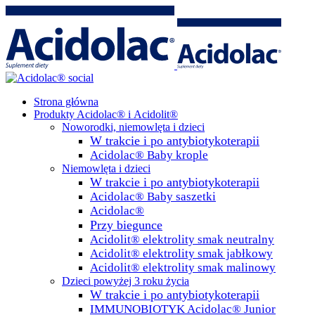
Strona główna
Produkty Acidolac® i Acidolit®
Noworodki, niemowlęta i dzieci
W trakcie i po antybiotykoterapii
Acidolac® Baby krople
Niemowlęta i dzieci
W trakcie i po antybiotykoterapii
Acidolac® Baby saszetki
Acidolac®
Przy biegunce
Acidolit® elektrolity smak neutralny
Acidolit® elektrolity smak jabłkowy
Acidolit® elektrolity smak malinowy
Dzieci powyżej 3 roku życia
W trakcie i po antybiotykoterapii
IMMUNOBIOTYK Acidolac® Junior