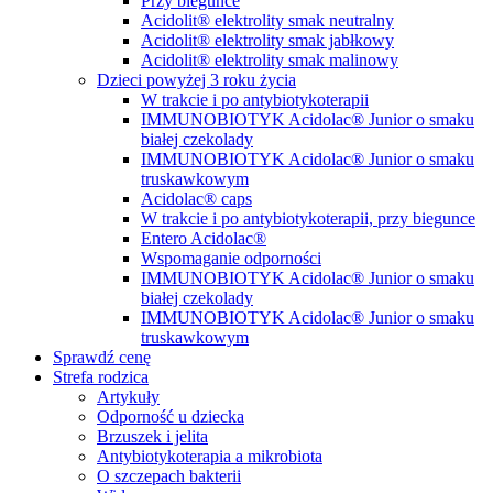
Przy biegunce
Acidolit® elektrolity smak neutralny
Acidolit® elektrolity smak jabłkowy
Acidolit® elektrolity smak malinowy
Dzieci powyżej 3 roku życia
W trakcie i po antybiotykoterapii
IMMUNOBIOTYK Acidolac® Junior o smaku
białej czekolady
IMMUNOBIOTYK Acidolac® Junior o smaku
truskawkowym
Acidolac® caps
W trakcie i po antybiotykoterapii, przy biegunce
Entero Acidolac®
Wspomaganie odporności
IMMUNOBIOTYK Acidolac® Junior o smaku
białej czekolady
IMMUNOBIOTYK Acidolac® Junior o smaku
truskawkowym
Sprawdź cenę
Strefa rodzica
Artykuły
Odporność u dziecka
Brzuszek i jelita
Antybiotykoterapia a mikrobiota
O szczepach bakterii