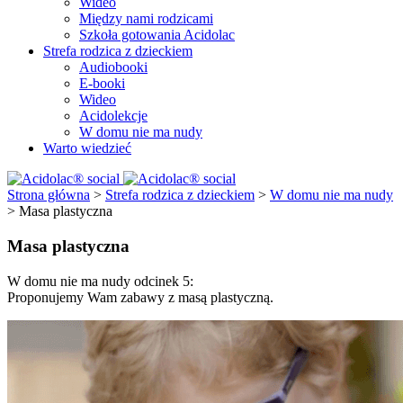
Wideo
Między nami rodzicami
Szkoła gotowania Acidolac
Strefa rodzica z dzieckiem
Audiobooki
E-booki
Wideo
Acidolekcje
W domu nie ma nudy
Warto wiedzieć
Strona główna
>
Strefa rodzica z dzieckiem
>
W domu nie ma nudy
>
Masa plastyczna
Masa plastyczna
W domu nie ma nudy odcinek 5:
Proponujemy Wam zabawy z masą plastyczną.