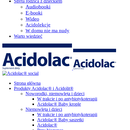
Strefa rodzica z dzieckiem
Audiobooki
E-booki
Wideo
Acidolekcje
W domu nie ma nudy
Warto wiedzieć
Strona główna
Produkty Acidolac® i Acidolit®
Noworodki, niemowlęta i dzieci
W trakcie i po antybiotykoterapii
Acidolac® Baby krople
Niemowlęta i dzieci
W trakcie i po antybiotykoterapii
Acidolac® Baby saszetki
Acidolac®