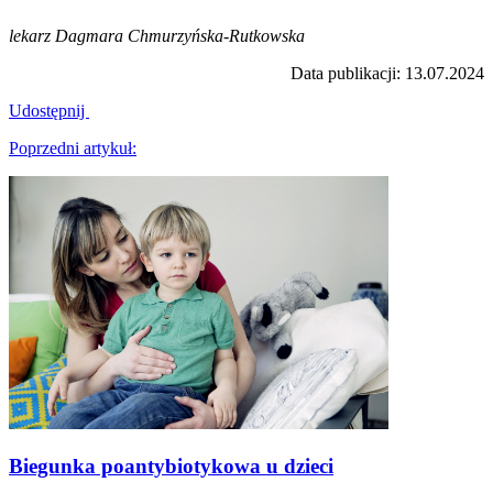
lekarz Dagmara Chmurzyńska-Rutkowska
Data publikacji: 13.07.2024
Udostępnij
Nawigacja
Poprzedni artykuł:
wpisu
Poprzedni
artykuł:
Biegunka poantybiotykowa u dzieci