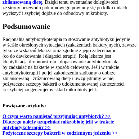
zbilansowaną dietę
. Dzięki temu ewentualne dolegliwości
ze strony przewodu pokarmowego powinny się po kilku dniach
wyciszyć i szybciej dojdzie do odbudowy mikrobioty.
Podsumowanie
Racjonalna antybiotykoterapia to stosowanie antybiotyku jedynie
w ściśle określonych sytuacjach (zakażeniach bakteryjnych), zawsze
tylko ze wskazań lekarza oraz zgodnie z jego zaleceniami
(co do dawkowania i długości terapii). Rolą lekarza jest
identyfikacja drobnoustroju i dopasowanie antybiotyku tak,
by zadziałać na bakterie w sposób celowany. Jeśli w trakcie
antybiotykoterapii i po jej zakończeniu zadbamy o dobrze
zbilansowaną i zróżnicowaną dietę i uwzględnimy w niej
pożyteczne szczepy bakterii o udokumentowanej skuteczności
to szybciej zregenerujemy skład mikrobioty jelit.
Powiązane artykuły:
O czym warto pamiętać przyjmując antybiotyk? >>
Dlaczego należy uzupełniać mikrobiotę jelit w trakcie
antybiotykoterapii? >>
Pożyteczne szczepy bakterii w codziennym jedzeniu >>