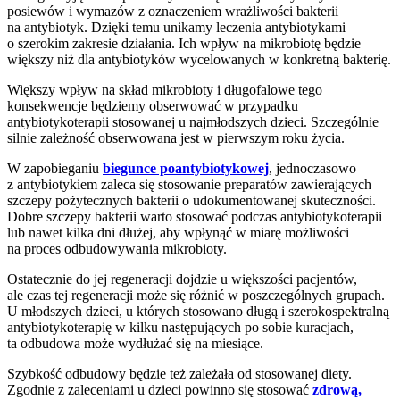
posiewów i wymazów z oznaczeniem wrażliwości bakterii
na antybiotyk. Dzięki temu unikamy leczenia antybiotykami
o szerokim zakresie działania. Ich wpływ na mikrobiotę będzie
większy niż dla antybiotyków wycelowanych w konkretną bakterię.
Większy wpływ na skład mikrobioty i długofalowe tego
konsekwencje będziemy obserwować w przypadku
antybiotykoterapii stosowanej u najmłodszych dzieci. Szczególnie
silnie zależność obserwowana jest w pierwszym roku życia.
W zapobieganiu
biegunce poantybiotykowej
, jednoczasowo
z antybiotykiem zaleca się stosowanie preparatów zawierających
szczepy pożytecznych bakterii o udokumentowanej skuteczności.
Dobre szczepy bakterii warto stosować podczas antybiotykoterapii
lub nawet kilka dni dłużej, aby wpłynąć w miarę możliwości
na proces odbudowywania mikrobioty.
Ostatecznie do jej regeneracji dojdzie u większości pacjentów,
ale czas tej regeneracji może się różnić w poszczególnych grupach.
U młodszych dzieci, u których stosowano długą i szerokospektralną
antybiotykoterapię w kilku następujących po sobie kuracjach,
ta odbudowa może wydłużać się na miesiące.
Szybkość odbudowy będzie też zależała od stosowanej diety.
Zgodnie z zaleceniami u dzieci powinno się stosować
zdrową,