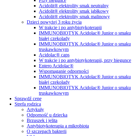
Przy biegunce
Acidolit® elektrolity smak neutralny
Acidolit® elektrolity smak jabłkowy
Acidolit® elektrolity smak malinowy
Dzieci powyżej 3 roku życia
W trakcie i po antybiotykoterapii
IMMUNOBIOTYK Acidolac® Junior o smaku
białej czekolady
IMMUNOBIOTYK Acidolac® Junior o smaku
truskawkowym
Acidolac® caps
W trakcie i po antybiotykoterapii, przy biegunce
Entero Acidolac®
Wspomaganie odporności
IMMUNOBIOTYK Acidolac® Junior o smaku
białej czekolady
IMMUNOBIOTYK Acidolac® Junior o smaku
truskawkowym
Sprawdź cenę
Strefa rodzica
Artykuły
Odporność u dziecka
Brzuszek i jelita
Antybiotykoterapia a mikrobiota
O szczepach bakterii