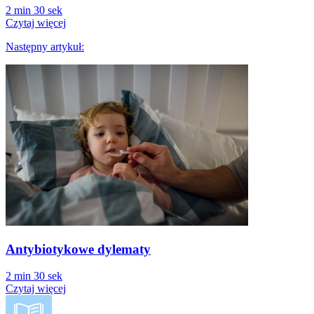
2 min 30 sek
Czytaj więcej
Następny artykuł:
Następny
artykuł:
Antybiotykowe dylematy
2 min 30 sek
Czytaj więcej