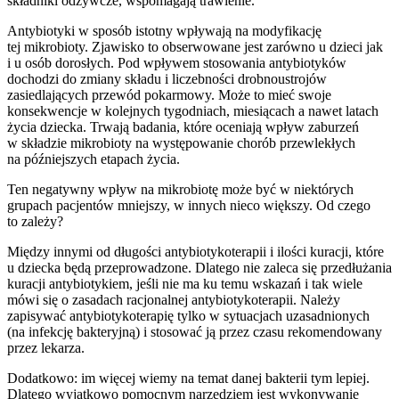
składniki odżywcze, wspomagają trawienie.
Antybiotyki w sposób istotny wpływają na modyfikację
tej mikrobioty. Zjawisko to obserwowane jest zarówno u dzieci jak
i u osób dorosłych. Pod wpływem stosowania antybiotyków
dochodzi do zmiany składu i liczebności drobnoustrojów
zasiedlających przewód pokarmowy. Może to mieć swoje
konsekwencje w kolejnych tygodniach, miesiącach a nawet latach
życia dziecka. Trwają badania, które oceniają wpływ zaburzeń
w składzie mikrobioty na występowanie chorób przewlekłych
na późniejszych etapach życia.
Ten negatywny wpływ na mikrobiotę może być w niektórych
grupach pacjentów mniejszy, w innych nieco większy. Od czego
to zależy?
Między innymi od długości antybiotykoterapii i ilości kuracji, które
u dziecka będą przeprowadzone. Dlatego nie zaleca się przedłużania
kuracji antybiotykiem, jeśli nie ma ku temu wskazań i tak wiele
mówi się o zasadach racjonalnej antybiotykoterapii. Należy
zapisywać antybiotykoterapię tylko w sytuacjach uzasadnionych
(na infekcję bakteryjną) i stosować ją przez czasu rekomendowany
przez lekarza.
Dodatkowo: im więcej wiemy na temat danej bakterii tym lepiej.
Dlatego wyjątkowo pomocnym narzędziem jest wykonywanie