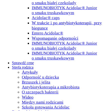
o smaku białej czekolady
IMMUNOBIOTYK Acidolac® Junior
o smaku truskawkowym
Acidolac® caps
W trakcie i po antybiotykoterapii, przy
biegunce
Entero Acidolac®
Wspomaganie odporności
IMMUNOBIOTYK Acidolac® Junior
o smaku białej czekolady
IMMUNOBIOTYK Acidolac® Junior
o smaku truskawkowym
Sprawdź cenę
Strefa rodzica
Artykuły
Odporność u dziecka
Brzuszek i jelita
Antybiotykoterapia a mikrobiota
O szczepach bakterii
Wideo
Między nami rodzicami
Szkoła gotowania Acidolac