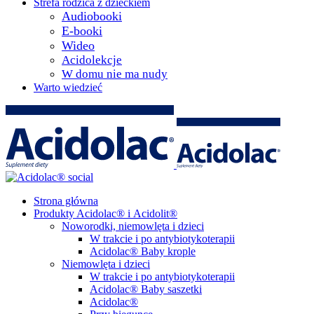
Strefa rodzica z dzieckiem
Audiobooki
E-booki
Wideo
Acidolekcje
W domu nie ma nudy
Warto wiedzieć
Strona główna
Produkty Acidolac® i Acidolit®
Noworodki, niemowlęta i dzieci
W trakcie i po antybiotykoterapii
Acidolac® Baby krople
Niemowlęta i dzieci
W trakcie i po antybiotykoterapii
Acidolac® Baby saszetki
Acidolac®