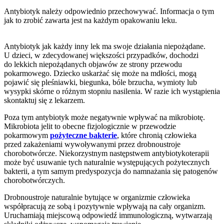
Antybiotyk należy odpowiednio przechowywać. Informacja o tym
jak to zrobić zawarta jest na każdym opakowaniu leku.
Antybiotyk jak każdy inny lek ma swoje działania niepożądane.
U dzieci, w zdecydowanej większości przypadków, dochodzi
do lekkich niepożądanych objawów ze strony przewodu
pokarmowego. Dziecko uskarżać się może na mdłości, mogą
pojawić się pleśniawki, biegunka, bóle brzucha, wymioty lub
wysypki skórne o różnym stopniu nasilenia. W razie ich wystąpienia
skontaktuj się z lekarzem.
Poza tym antybiotyk może negatywnie wpływać na mikrobiotę.
Mikrobiota jelit to obecne fizjologicznie w przewodzie
pokarmowym
pożyteczne bakterie
, które chronią człowieka
przed zakażeniami wywoływanymi przez drobnoustroje
chorobotwórcze. Niekorzystnym następstwem antybiotykoterapii
może być usuwanie tych naturalnie występujących pożytecznych
bakterii, a tym samym predyspozycja do namnażania się patogenów
chorobotwórczych.
Drobnoustroje naturalnie bytujące w organizmie człowieka
współpracują ze sobą i pozytywnie wpływają na cały organizm.
Uruchamiają miejscową odpowiedź immunologiczną, wytwarzają