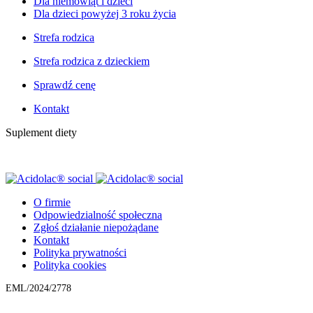
Dla niemowląt i dzieci
Dla dzieci powyżej 3 roku życia
Strefa rodzica
Strefa rodzica z dzieckiem
Sprawdź cenę
Kontakt
Suplement diety
O firmie
Odpowiedzialność społeczna
Zgłoś działanie niepożądane
Kontakt
Polityka prywatności
Polityka cookies
EML/2024/2778