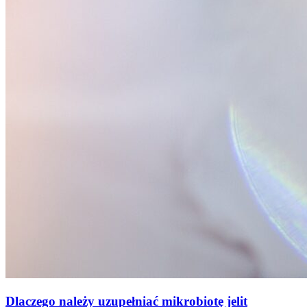
Dlaczego należy uzupełniać mikrobiotę jelit