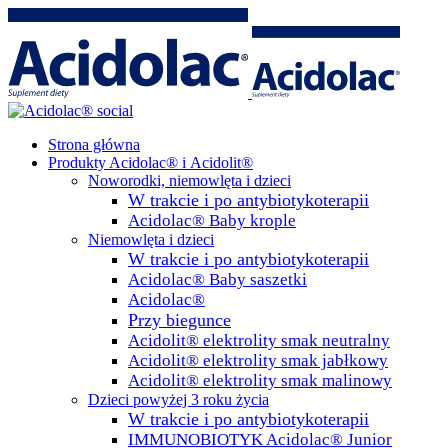
Strona główna
Produkty Acidolac® i Acidolit®
Noworodki, niemowlęta i dzieci
W trakcie i po antybiotykoterapii
Acidolac® Baby krople
Niemowlęta i dzieci
W trakcie i po antybiotykoterapii
Acidolac® Baby saszetki
Acidolac®
Przy biegunce
Acidolit® elektrolity smak neutralny
Acidolit® elektrolity smak jabłkowy
Acidolit® elektrolity smak malinowy
Dzieci powyżej 3 roku życia
W trakcie i po antybiotykoterapii
IMMUNOBIOTYK Acidolac® Junior