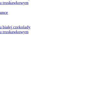
u truskawkowym
gunce
białej czekolady
u truskawkowym