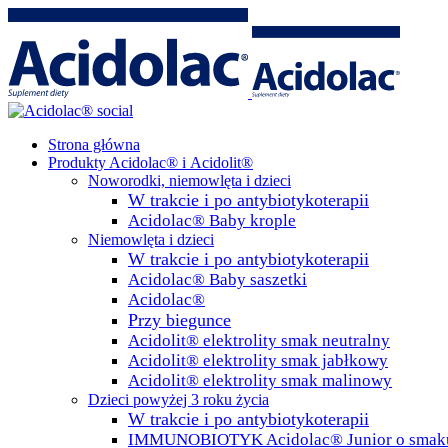
Strona główna
Produkty Acidolac® i Acidolit®
Noworodki, niemowlęta i dzieci
W trakcie i po antybiotykoterapii
Acidolac® Baby krople
Niemowlęta i dzieci
W trakcie i po antybiotykoterapii
Acidolac® Baby saszetki
Acidolac®
Przy biegunce
Acidolit® elektrolity smak neutralny
Acidolit® elektrolity smak jabłkowy
Acidolit® elektrolity smak malinowy
Dzieci powyżej 3 roku życia
W trakcie i po antybiotykoterapii
IMMUNOBIOTYK Acidolac® Junior o smaku 