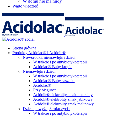
W domu nie ma nudy
Warto wiedzieć
Strona główna
Produkty Acidolac® i Acidolit®
Noworodki, niemowlęta i dzieci
W trakcie i po antybiotykoterapii
Acidolac® Baby krople
Niemowlęta i dzieci
W trakcie i po antybiotykoterapii
Acidolac® Baby saszetki
Acidolac®
Przy biegunce
Acidolit® elektrolity smak neutralny
Acidolit® elektrolity smak jabłkowy
Acidolit® elektrolity smak malinowy
Dzieci powyżej 3 roku życia
W trakcie i po antybiotykoterapii