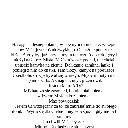
Hasając na leśnej polanie, w pewnym momencie, w kępie
traw
Miś
ujrzał
coś
niezwykłego.
Ostrożnie
podszedł
bliżej. A gdy był już przy kamyku ten wzniósł się do góry i
ułożył na łapce Misia. Miś bardzo się przejął, nie chciał
upuścić kamyka na ziemię. Delikatnie zamknął łapkę i
pobiegł z nim do chatki. Tam ułożył kamyk na poduszce.
Usiadł obok i wpatrywał się w niego. Mijały minuty i nic
się nie działo. Aż nagle kamyk przemówił:
– Jestem Mao. A Ty?
Miś bardzo się zasmucił, bo nie miał imienia.
– Jestem Misiem bez imienia.
Mao powiedział:
– Jestem Ci wdzięczny za to, że zabrałeś mnie do swojego
domku. Wymyślę dla Ciebie imię, żebyś już nigdy nie był
smutny.
Po chwili Miś usłyszał:
– Mirino! Tak będziesz się nazywał.