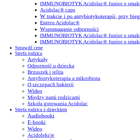
IMMUNOBIOTYK Acidolac® Junior o smak
Acidolac® caps
W trakcie i po antybiotykoterapii, przy bie
Entero Acidolac®
Wspomaganie odporności
IMMUNOBIOTYK Acidolac® Junior o smaku 
IMMUNOBIOTYK Acidolac® Junior o smak
Sprawdź cenę
Strefa rodzica
Artykuły
Odporność u dziecka
Brzuszek i jelita
Antybiotykoterapia a mikrobiota
O szczepach bakterii
Wideo
Między nami rodzicami
Szkoła gotowania Acidolac
Strefa rodzica z dzieckiem
Audiobooki
E-booki
Wideo
Acidolekcje