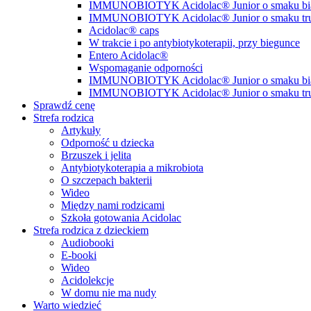
IMMUNOBIOTYK Acidolac® Junior o smaku biał
IMMUNOBIOTYK Acidolac® Junior o smaku t
Acidolac® caps
W trakcie i po antybiotykoterapii, przy biegunce
Entero Acidolac®
Wspomaganie odporności
IMMUNOBIOTYK Acidolac® Junior o smaku biał
IMMUNOBIOTYK Acidolac® Junior o smaku t
Sprawdź cenę
Strefa rodzica
Artykuły
Odporność u dziecka
Brzuszek i jelita
Antybiotykoterapia a mikrobiota
O szczepach bakterii
Wideo
Między nami rodzicami
Szkoła gotowania Acidolac
Strefa rodzica z dzieckiem
Audiobooki
E-booki
Wideo
Acidolekcje
W domu nie ma nudy
Warto wiedzieć