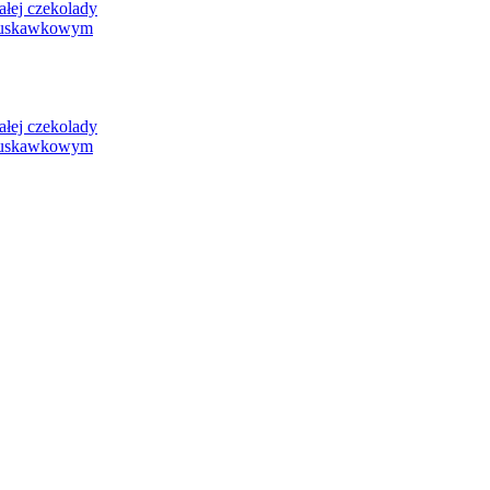
ej czekolady
ruskawkowym
ej czekolady
ruskawkowym