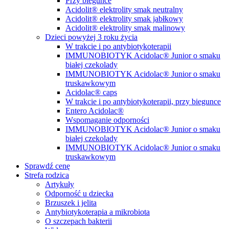
Przy biegunce
Acidolit® elektrolity smak neutralny
Acidolit® elektrolity smak jabłkowy
Acidolit® elektrolity smak malinowy
Dzieci powyżej 3 roku życia
W trakcie i po antybiotykoterapii
IMMUNOBIOTYK Acidolac® Junior o smaku
białej czekolady
IMMUNOBIOTYK Acidolac® Junior o smaku
truskawkowym
Acidolac® caps
W trakcie i po antybiotykoterapii, przy biegunce
Entero Acidolac®
Wspomaganie odporności
IMMUNOBIOTYK Acidolac® Junior o smaku
białej czekolady
IMMUNOBIOTYK Acidolac® Junior o smaku
truskawkowym
Sprawdź cenę
Strefa rodzica
Artykuły
Odporność u dziecka
Brzuszek i jelita
Antybiotykoterapia a mikrobiota
O szczepach bakterii