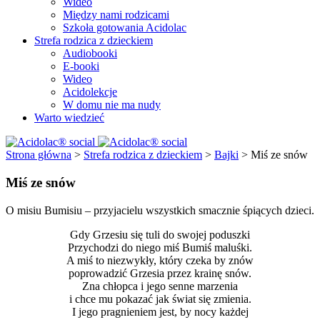
Wideo
Między nami rodzicami
Szkoła gotowania Acidolac
Strefa rodzica z dzieckiem
Audiobooki
E-booki
Wideo
Acidolekcje
W domu nie ma nudy
Warto wiedzieć
Strona główna
>
Strefa rodzica z dzieckiem
>
Bajki
>
Miś ze snów
Miś ze snów
O misiu Bumisiu – przyjacielu wszystkich smacznie śpiących dzieci.
Gdy Grzesiu się tuli do swojej poduszki
Przychodzi do niego miś Bumiś maluśki.
A miś to niezwykły, który czeka by znów
poprowadzić Grzesia przez krainę snów.
Zna chłopca i jego senne marzenia
i chce mu pokazać jak świat się zmienia.
I jego pragnieniem jest, by nocy każdej