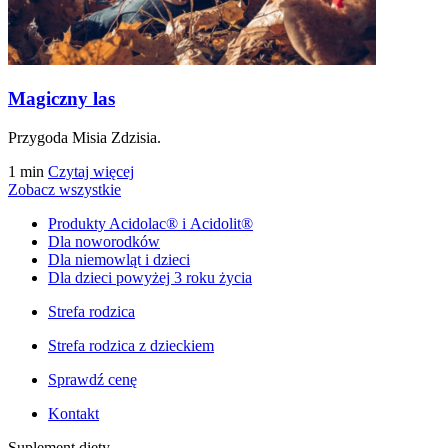
Magiczny las
Przygoda Misia Zdzisia.
1 min
Czytaj więcej
Zobacz wszystkie
Produkty Acidolac® i Acidolit®
Dla noworodków
Dla niemowląt i dzieci
Dla dzieci powyżej 3 roku życia
Strefa rodzica
Strefa rodzica z dzieckiem
Sprawdź cenę
Kontakt
Suplement diety