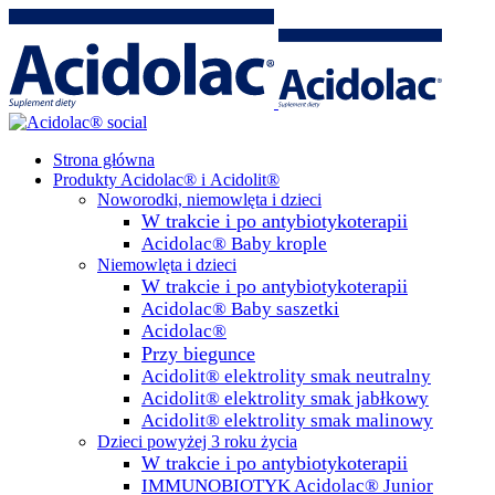
Strona główna
Produkty Acidolac® i Acidolit®
Noworodki, niemowlęta i dzieci
W trakcie i po antybiotykoterapii
Acidolac® Baby krople
Niemowlęta i dzieci
W trakcie i po antybiotykoterapii
Acidolac® Baby saszetki
Acidolac®
Przy biegunce
Acidolit® elektrolity smak neutralny
Acidolit® elektrolity smak jabłkowy
Acidolit® elektrolity smak malinowy
Dzieci powyżej 3 roku życia
W trakcie i po antybiotykoterapii
IMMUNOBIOTYK Acidolac® Junior