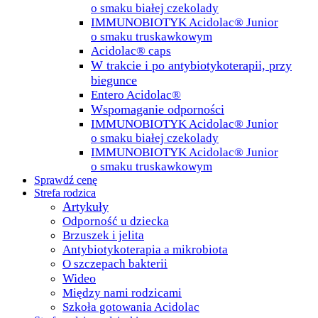
o smaku białej czekolady
IMMUNOBIOTYK Acidolac® Junior
o smaku truskawkowym
Acidolac® caps
W trakcie i po antybiotykoterapii, przy
biegunce
Entero Acidolac®
Wspomaganie odporności
IMMUNOBIOTYK Acidolac® Junior
o smaku białej czekolady
IMMUNOBIOTYK Acidolac® Junior
o smaku truskawkowym
Sprawdź cenę
Strefa rodzica
Artykuły
Odporność u dziecka
Brzuszek i jelita
Antybiotykoterapia a mikrobiota
O szczepach bakterii
Wideo
Między nami rodzicami
Szkoła gotowania Acidolac