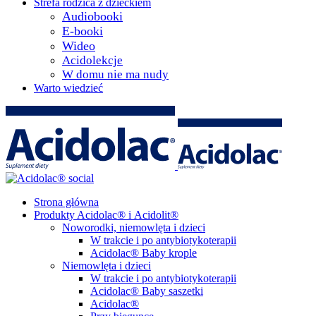
Strefa rodzica z dzieckiem
Audiobooki
E-booki
Wideo
Acidolekcje
W domu nie ma nudy
Warto wiedzieć
Strona główna
Produkty Acidolac® i Acidolit®
Noworodki, niemowlęta i dzieci
W trakcie i po antybiotykoterapii
Acidolac® Baby krople
Niemowlęta i dzieci
W trakcie i po antybiotykoterapii
Acidolac® Baby saszetki
Acidolac®