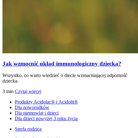
Jak wzmocnić układ immunologiczny dziecka?
Wszystko, co warto wiedzieć o diecie wzmacniającej odporność
dziecka.
3
min
Czytaj więcej
Produkty Acidolac® i Acidolit®
Dla noworodków
Dla niemowląt i dzieci
Dla dzieci powyżej 3 roku życia
Strefa rodzica