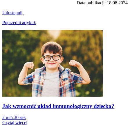
Data publikacji: 18.08.2024
Udostępnij
Nawigacja
Poprzedni artykuł:
wpisu
Poprzedni
artykuł:
Jak wzmocnić układ immunologiczny dziecka?
2 min 30 sek
Czytaj więcej