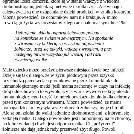
ogromne ilości komórek, które są w stanie walczyć z wieloma
drobnoustrojami, jednak są nietrwałe i krótko żyją. Ale w ciągu
całego życia są one uzupełniane dzięki produkcji w szpiku kostnym.
Można powiedzieć, że ochotników nam nie brakuje. A mimo
to w ciągu życia wykorzystamy z tego arsenału maksymalnie 1%.
Uzbrojenie układu odpornościowego polega
na kontakcie ze światem zewnętrznym. Na spotkanie
z wirusem czy bakterią są wysyłani odpowiedni
żołnierze, uczą się taktyki, walczą z wrogiem, a przy
następnej bitwie wszystko już wiedzą i od razu
zwyciężają walkę.
Małe dziecko może przeżyć pierwsze miesiące życia bez infekcji.
Dzieje się tak dlatego, że w życiu płodowym przez łożysko
przechodzą przeciwciała produkowane przez komórki układu
immunologicznego matki (jeśli mama zachoruje w ciąży na infekcję
dróg oddechowych to wywołujący ją wirus wywoła reakcję układu
immunologicznego i część komórek przekaże do płodu dla ochrony
przed tym konkretnym wirusem). Można powiedzieć, że mama
pomaga dziecku i wysyła wyszkolonych żołnierzy, by je chronili.
Ale są oni zdolni do walki jedynie z drobnoustrojami, z którymi się
zetknęła matka. Dlatego noworodek jest uodporniony na te choroby,
na które w danej chwili jest odporna matka. Ci „pożyczeni”
żołnierze nie dają jednak rady przetrwać zbyt długo. Powoli