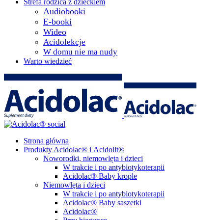
Strefa rodzica z dzieckiem
Audiobooki
E-booki
Wideo
Acidolekcje
W domu nie ma nudy
Warto wiedzieć
Strona główna
Produkty Acidolac® i Acidolit®
Noworodki, niemowlęta i dzieci
W trakcie i po antybiotykoterapii
Acidolac® Baby krople
Niemowlęta i dzieci
W trakcie i po antybiotykoterapii
Acidolac® Baby saszetki
Acidolac®