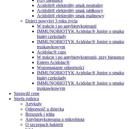
Przy biegunce
Acidolit® elektrolity smak neutralny
Acidolit® elektrolity smak jabłkowy
Acidolit® elektrolity smak malinowy
Dzieci powyżej 3 roku życia
W trakcie i po antybiotykoterapii
IMMUNOBIOTYK Acidolac® Junior o smaku
białej czekolady
IMMUNOBIOTYK Acidolac® Junior o smaku
truskawkowym
Acidolac® caps
W trakcie i po antybiotykoterapii, przy biegunce
Entero Acidolac®
Wspomaganie odporności
IMMUNOBIOTYK Acidolac® Junior o smaku
białej czekolady
IMMUNOBIOTYK Acidolac® Junior o smaku
truskawkowym
Sprawdź cenę
Strefa rodzica
Artykuły
Odporność u dziecka
Brzuszek i jelita
Antybiotykoterapia a mikrobiota
O szczepach bakterii