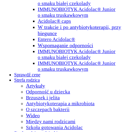
o smaku białej czekolady
IMMUNOBIOTYK Acidolac® Junior
o smaku truskawkowym
Acidolac® caps
W trakcie i po antybiotykoterapii, przy
biegunce
Entero Acidolac®
Wspomaganie odporności
IMMUNOBIOTYK Acidolac® Junior
o smaku białej czekolady
IMMUNOBIOTYK Acidolac® Junior
o smaku truskawkowym
Sprawdź cenę
Strefa rodzica
Artykuły
Odporność u dziecka
Brzuszek i jelita
Antybiotykoterapia a mikrobiota
O szczepach bakterii
Wideo
Między nami rodzicami
Szkoła gotowania Acidolac