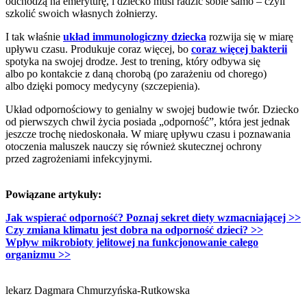
odchodzą na emeryturę, i dziecko musi radzić sobie samo – czyli
szkolić swoich własnych żołnierzy.
I tak właśnie
układ immunologiczny dziecka
rozwija się w miarę
upływu czasu. Produkuje coraz więcej, bo
coraz więcej bakterii
spotyka na swojej drodze. Jest to trening, który odbywa się
albo po kontakcie z daną chorobą (po zarażeniu od chorego)
albo dzięki pomocy medycyny (szczepienia).
Układ odpornościowy to genialny w swojej budowie twór. Dziecko
od pierwszych chwil życia posiada „odporność”, która jest jednak
jeszcze trochę niedoskonała. W miarę upływu czasu i poznawania
otoczenia maluszek nauczy się również skutecznej ochrony
przed zagrożeniami infekcyjnymi.
Powiązane artykuły:
Jak wspierać odporność? Poznaj sekret diety wzmacniającej >>
Czy zmiana klimatu jest dobra na odporność dzieci? >>
Wpływ mikrobioty jelitowej na funkcjonowanie całego
organizmu >>
lekarz Dagmara Chmurzyńska-Rutkowska