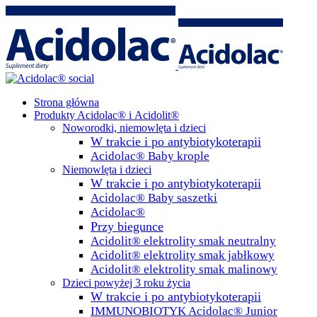
Strona główna
Produkty Acidolac® i Acidolit®
Noworodki, niemowlęta i dzieci
W trakcie i po antybiotykoterapii
Acidolac® Baby krople
Niemowlęta i dzieci
W trakcie i po antybiotykoterapii
Acidolac® Baby saszetki
Acidolac®
Przy biegunce
Acidolit® elektrolity smak neutralny
Acidolit® elektrolity smak jabłkowy
Acidolit® elektrolity smak malinowy
Dzieci powyżej 3 roku życia
W trakcie i po antybiotykoterapii
IMMUNOBIOTYK Acidolac® Junior