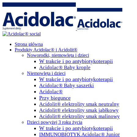
Strona główna
Produkty Acidolac® i Acidolit®
Noworodki, niemowlęta i dzieci
W trakcie i po antybiotykoterapii
Acidolac® Baby krople
Niemowlęta i dzieci
W trakcie i po antybiotykoterapii
Acidolac® Baby saszetki
Acidolac®
Przy biegunce
Acidolit® elektrolity smak neutralny
Acidolit® elektrolity smak jabłkowy
Acidolit® elektrolity smak malinowy
Dzieci powyżej 3 roku życia
W trakcie i po antybiotykoterapii
IMMUNOBIOTYK Acidolac® Junior