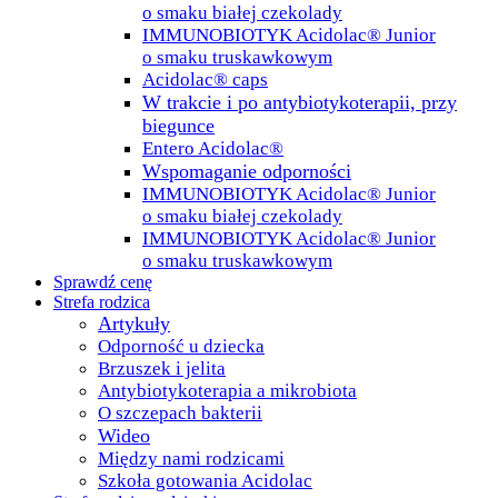
o smaku białej czekolady
IMMUNOBIOTYK Acidolac® Junior
o smaku truskawkowym
Acidolac® caps
W trakcie i po antybiotykoterapii, przy
biegunce
Entero Acidolac®
Wspomaganie odporności
IMMUNOBIOTYK Acidolac® Junior
o smaku białej czekolady
IMMUNOBIOTYK Acidolac® Junior
o smaku truskawkowym
Sprawdź cenę
Strefa rodzica
Artykuły
Odporność u dziecka
Brzuszek i jelita
Antybiotykoterapia a mikrobiota
O szczepach bakterii
Wideo
Między nami rodzicami
Szkoła gotowania Acidolac