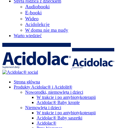
Strefa rodzica z dzieckiem
Audiobooki
E-booki
Wideo
Acidolekcje
W domu nie ma nudy
Warto wiedzieć
Strona główna
Produkty Acidolac® i Acidolit®
Noworodki, niemowlęta i dzieci
W trakcie i po antybiotykoterapii
Acidolac® Baby krople
Niemowlęta i dzieci
W trakcie i po antybiotykoterapii
Acidolac® Baby saszetki
Acidolac®