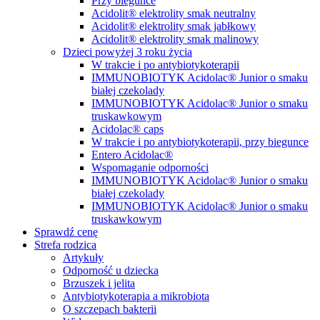
Przy biegunce
Acidolit® elektrolity smak neutralny
Acidolit® elektrolity smak jabłkowy
Acidolit® elektrolity smak malinowy
Dzieci powyżej 3 roku życia
W trakcie i po antybiotykoterapii
IMMUNOBIOTYK Acidolac® Junior o smaku
białej czekolady
IMMUNOBIOTYK Acidolac® Junior o smaku
truskawkowym
Acidolac® caps
W trakcie i po antybiotykoterapii, przy biegunce
Entero Acidolac®
Wspomaganie odporności
IMMUNOBIOTYK Acidolac® Junior o smaku
białej czekolady
IMMUNOBIOTYK Acidolac® Junior o smaku
truskawkowym
Sprawdź cenę
Strefa rodzica
Artykuły
Odporność u dziecka
Brzuszek i jelita
Antybiotykoterapia a mikrobiota
O szczepach bakterii