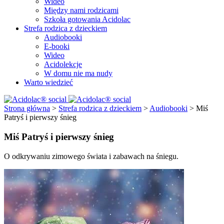
Wideo
Między nami rodzicami
Szkoła gotowania Acidolac
Strefa rodzica z dzieckiem
Audiobooki
E-booki
Wideo
Acidolekcje
W domu nie ma nudy
Warto wiedzieć
Strona główna
>
Strefa rodzica z dzieckiem
>
Audiobooki
>
Miś
Patryś i pierwszy śnieg
Miś Patryś i pierwszy śnieg
O odkrywaniu zimowego świata i zabawach na śniegu.