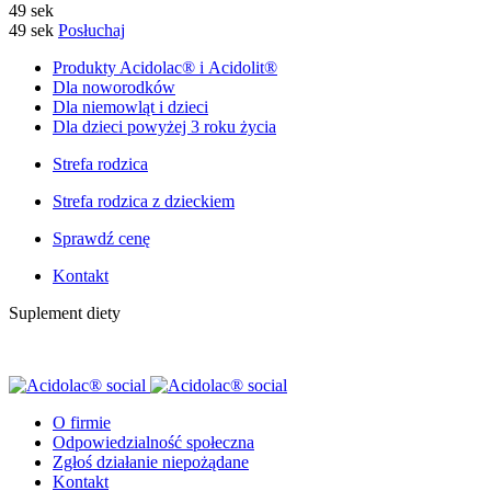
49 sek
49 sek
Posłuchaj
Produkty Acidolac® i Acidolit®
Dla noworodków
Dla niemowląt i dzieci
Dla dzieci powyżej 3 roku życia
Strefa rodzica
Strefa rodzica z dzieckiem
Sprawdź cenę
Kontakt
Suplement diety
O firmie
Odpowiedzialność społeczna
Zgłoś działanie niepożądane
Kontakt