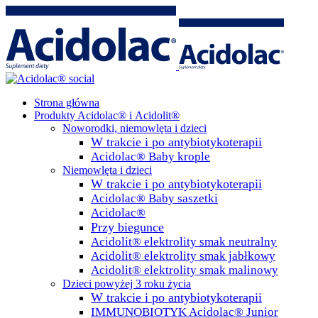
Strona główna
Produkty Acidolac® i Acidolit®
Noworodki, niemowlęta i dzieci
W trakcie i po antybiotykoterapii
Acidolac® Baby krople
Niemowlęta i dzieci
W trakcie i po antybiotykoterapii
Acidolac® Baby saszetki
Acidolac®
Przy biegunce
Acidolit® elektrolity smak neutralny
Acidolit® elektrolity smak jabłkowy
Acidolit® elektrolity smak malinowy
Dzieci powyżej 3 roku życia
W trakcie i po antybiotykoterapii
IMMUNOBIOTYK Acidolac® Junior