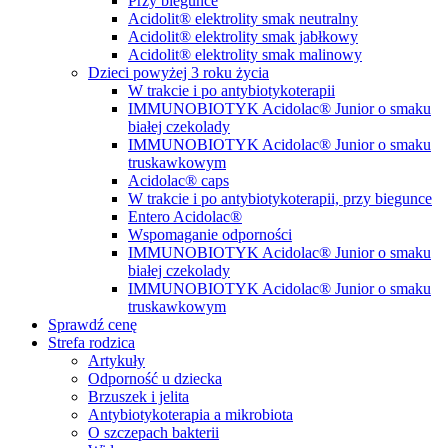
Przy biegunce
Acidolit® elektrolity smak neutralny
Acidolit® elektrolity smak jabłkowy
Acidolit® elektrolity smak malinowy
Dzieci powyżej 3 roku życia
W trakcie i po antybiotykoterapii
IMMUNOBIOTYK Acidolac® Junior o smaku
białej czekolady
IMMUNOBIOTYK Acidolac® Junior o smaku
truskawkowym
Acidolac® caps
W trakcie i po antybiotykoterapii, przy biegunce
Entero Acidolac®
Wspomaganie odporności
IMMUNOBIOTYK Acidolac® Junior o smaku
białej czekolady
IMMUNOBIOTYK Acidolac® Junior o smaku
truskawkowym
Sprawdź cenę
Strefa rodzica
Artykuły
Odporność u dziecka
Brzuszek i jelita
Antybiotykoterapia a mikrobiota
O szczepach bakterii