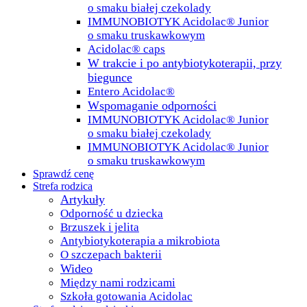
o smaku białej czekolady
IMMUNOBIOTYK Acidolac® Junior
o smaku truskawkowym
Acidolac® caps
W trakcie i po antybiotykoterapii, przy
biegunce
Entero Acidolac®
Wspomaganie odporności
IMMUNOBIOTYK Acidolac® Junior
o smaku białej czekolady
IMMUNOBIOTYK Acidolac® Junior
o smaku truskawkowym
Sprawdź cenę
Strefa rodzica
Artykuły
Odporność u dziecka
Brzuszek i jelita
Antybiotykoterapia a mikrobiota
O szczepach bakterii
Wideo
Między nami rodzicami
Szkoła gotowania Acidolac