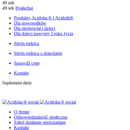
49 sek
49 sek
Posłuchaj
Produkty Acidolac® i Acidolit®
Dla noworodków
Dla niemowląt i dzieci
Dla dzieci powyżej 3 roku życia
Strefa rodzica
Strefa rodzica z dzieckiem
Sprawdź cenę
Kontakt
Suplement diety
O firmie
Odpowiedzialność społeczna
Zgłoś działanie niepożądane
Kontakt