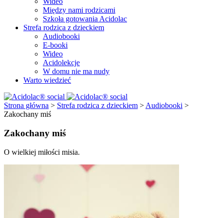
Wideo
Między nami rodzicami
Szkoła gotowania Acidolac
Strefa rodzica z dzieckiem
Audiobooki
E-booki
Wideo
Acidolekcje
W domu nie ma nudy
Warto wiedzieć
Strona główna
>
Strefa rodzica z dzieckiem
>
Audiobooki
>
Zakochany miś
Zakochany miś
O wielkiej miłości misia.