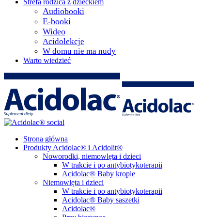
Strefa rodzica z dzieckiem
Audiobooki
E-booki
Wideo
Acidolekcje
W domu nie ma nudy
Warto wiedzieć
Strona główna
Produkty Acidolac® i Acidolit®
Noworodki, niemowlęta i dzieci
W trakcie i po antybiotykoterapii
Acidolac® Baby krople
Niemowlęta i dzieci
W trakcie i po antybiotykoterapii
Acidolac® Baby saszetki
Acidolac®