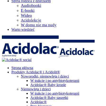
Strefa rodzica z dzieckiem
Audiobooki
E-booki
Wideo
Acidolekcje
W domu nie ma nudy
Warto wiedzieć
Strona główna
Produkty Acidolac® i Acidolit®
Noworodki, niemowlęta i dzieci
W trakcie i po antybiotykoterapii
Acidolac® Baby krople
Niemowlęta i dzieci
W trakcie i po antybiotykoterapii
Acidolac® Baby saszetki
Acidolac®