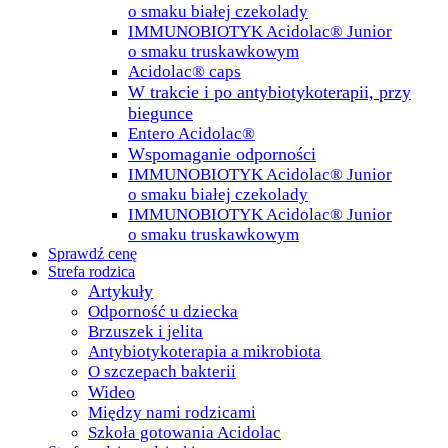
o smaku białej czekolady
IMMUNOBIOTYK Acidolac® Junior
o smaku truskawkowym
Acidolac® caps
W trakcie i po antybiotykoterapii, przy
biegunce
Entero Acidolac®
Wspomaganie odporności
IMMUNOBIOTYK Acidolac® Junior
o smaku białej czekolady
IMMUNOBIOTYK Acidolac® Junior
o smaku truskawkowym
Sprawdź cenę
Strefa rodzica
Artykuły
Odporność u dziecka
Brzuszek i jelita
Antybiotykoterapia a mikrobiota
O szczepach bakterii
Wideo
Między nami rodzicami
Szkoła gotowania Acidolac