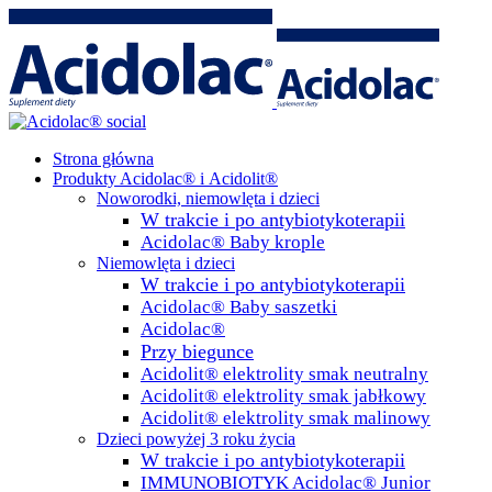
Strona główna
Produkty Acidolac® i Acidolit®
Noworodki, niemowlęta i dzieci
W trakcie i po antybiotykoterapii
Acidolac® Baby krople
Niemowlęta i dzieci
W trakcie i po antybiotykoterapii
Acidolac® Baby saszetki
Acidolac®
Przy biegunce
Acidolit® elektrolity smak neutralny
Acidolit® elektrolity smak jabłkowy
Acidolit® elektrolity smak malinowy
Dzieci powyżej 3 roku życia
W trakcie i po antybiotykoterapii
IMMUNOBIOTYK Acidolac® Junior