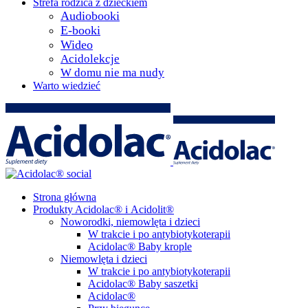
Strefa rodzica z dzieckiem
Audiobooki
E-booki
Wideo
Acidolekcje
W domu nie ma nudy
Warto wiedzieć
Strona główna
Produkty Acidolac® i Acidolit®
Noworodki, niemowlęta i dzieci
W trakcie i po antybiotykoterapii
Acidolac® Baby krople
Niemowlęta i dzieci
W trakcie i po antybiotykoterapii
Acidolac® Baby saszetki
Acidolac®