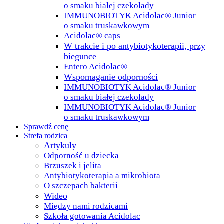
o smaku białej czekolady
IMMUNOBIOTYK Acidolac® Junior
o smaku truskawkowym
Acidolac® caps
W trakcie i po antybiotykoterapii, przy
biegunce
Entero Acidolac®
Wspomaganie odporności
IMMUNOBIOTYK Acidolac® Junior
o smaku białej czekolady
IMMUNOBIOTYK Acidolac® Junior
o smaku truskawkowym
Sprawdź cenę
Strefa rodzica
Artykuły
Odporność u dziecka
Brzuszek i jelita
Antybiotykoterapia a mikrobiota
O szczepach bakterii
Wideo
Między nami rodzicami
Szkoła gotowania Acidolac