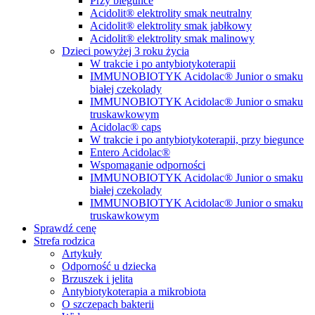
Przy biegunce
Acidolit® elektrolity smak neutralny
Acidolit® elektrolity smak jabłkowy
Acidolit® elektrolity smak malinowy
Dzieci powyżej 3 roku życia
W trakcie i po antybiotykoterapii
IMMUNOBIOTYK Acidolac® Junior o smaku
białej czekolady
IMMUNOBIOTYK Acidolac® Junior o smaku
truskawkowym
Acidolac® caps
W trakcie i po antybiotykoterapii, przy biegunce
Entero Acidolac®
Wspomaganie odporności
IMMUNOBIOTYK Acidolac® Junior o smaku
białej czekolady
IMMUNOBIOTYK Acidolac® Junior o smaku
truskawkowym
Sprawdź cenę
Strefa rodzica
Artykuły
Odporność u dziecka
Brzuszek i jelita
Antybiotykoterapia a mikrobiota
O szczepach bakterii