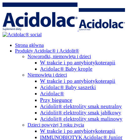
Strona główna
Produkty Acidolac® i Acidolit®
Noworodki, niemowlęta i dzieci
W trakcie i po antybiotykoterapii
Acidolac® Baby krople
Niemowlęta i dzieci
W trakcie i po antybiotykoterapii
Acidolac® Baby saszetki
Acidolac®
Przy biegunce
Acidolit® elektrolity smak neutralny
Acidolit® elektrolity smak jabłkowy
Acidolit® elektrolity smak malinowy
Dzieci powyżej 3 roku życia
W trakcie i po antybiotykoterapii
IMMUNOBIOTYK Acidolac® Junior