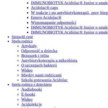
IMMUNOBIOTYK Acidolac® Junior o smak
Acidolac® caps
W trakcie i po antybiotykoterapii, przy bie
Entero Acidolac®
Wspomaganie odporności
IMMUNOBIOTYK Acidolac® Junior o smaku 
IMMUNOBIOTYK Acidolac® Junior o smak
Sprawdź cenę
Strefa rodzica
Artykuły
Odporność u dziecka
Brzuszek i jelita
Antybiotykoterapia a mikrobiota
O szczepach bakterii
Wideo
Między nami rodzicami
Szkoła gotowania Acidolac
Strefa rodzica z dzieckiem
Audiobooki
E-booki
Wideo
Acidolekcje