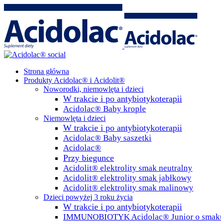
Strona główna
Produkty Acidolac® i Acidolit®
Noworodki, niemowlęta i dzieci
W trakcie i po antybiotykoterapii
Acidolac® Baby krople
Niemowlęta i dzieci
W trakcie i po antybiotykoterapii
Acidolac® Baby saszetki
Acidolac®
Przy biegunce
Acidolit® elektrolity smak neutralny
Acidolit® elektrolity smak jabłkowy
Acidolit® elektrolity smak malinowy
Dzieci powyżej 3 roku życia
W trakcie i po antybiotykoterapii
IMMUNOBIOTYK Acidolac® Junior o smaku 