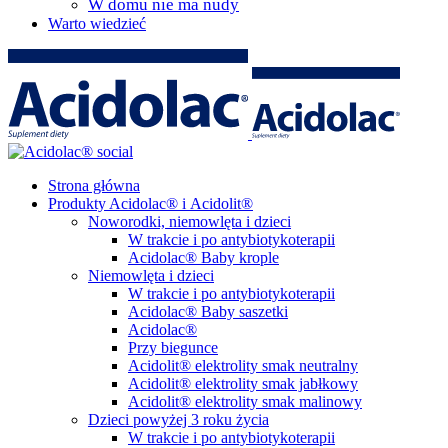
W domu nie ma nudy
Warto wiedzieć
Strona główna
Produkty Acidolac® i Acidolit®
Noworodki, niemowlęta i dzieci
W trakcie i po antybiotykoterapii
Acidolac® Baby krople
Niemowlęta i dzieci
W trakcie i po antybiotykoterapii
Acidolac® Baby saszetki
Acidolac®
Przy biegunce
Acidolit® elektrolity smak neutralny
Acidolit® elektrolity smak jabłkowy
Acidolit® elektrolity smak malinowy
Dzieci powyżej 3 roku życia
W trakcie i po antybiotykoterapii