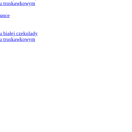
u truskawkowym
gunce
białej czekolady
u truskawkowym