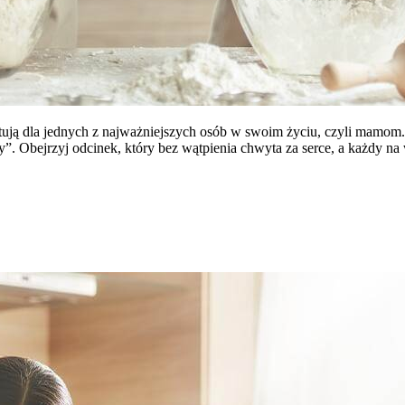
ują dla jednych z najważniejszych osób w swoim życiu, czyli mamom. Z
amy”. Obejrzyj odcinek, który bez wątpienia chwyta za serce, a każdy