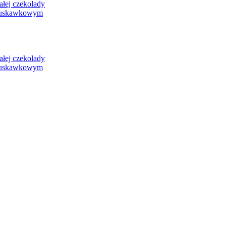
ej czekolady
ruskawkowym
ej czekolady
ruskawkowym