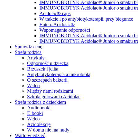
IMMUNOBIOTYK Acidolac® Junior o smaku biał
IMMUNOBIOTYK Acidolac® Junior o smaku t
Acidolac® caps
W trakcie i po antybiotykoterapii, przy biegunce
Entero Acidolac®
Wspomaganie odporności
IMMUNOBIOTYK Acidolac® Junior o smaku biał
IMMUNOBIOTYK Acidolac® Junior o smaku t
Sprawdź cenę
Strefa rodzica
Artykuły
Odporność u dziecka
Brzuszek i jelita
Antybiotykoterapia a mikrobiota
O szczepach bakterii
Wideo
Między nami rodzicami
Szkoła gotowania Acidolac
Strefa rodzica z dzieckiem
Audiobooki
E-booki
Wideo
Acidolekcje
W domu nie ma nudy
Warto wiedzieć