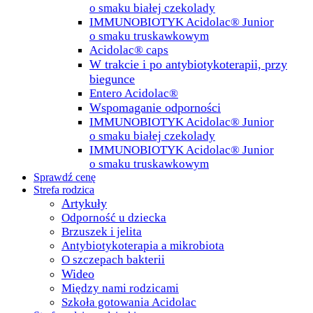
o smaku białej czekolady
IMMUNOBIOTYK Acidolac® Junior
o smaku truskawkowym
Acidolac® caps
W trakcie i po antybiotykoterapii, przy
biegunce
Entero Acidolac®
Wspomaganie odporności
IMMUNOBIOTYK Acidolac® Junior
o smaku białej czekolady
IMMUNOBIOTYK Acidolac® Junior
o smaku truskawkowym
Sprawdź cenę
Strefa rodzica
Artykuły
Odporność u dziecka
Brzuszek i jelita
Antybiotykoterapia a mikrobiota
O szczepach bakterii
Wideo
Między nami rodzicami
Szkoła gotowania Acidolac