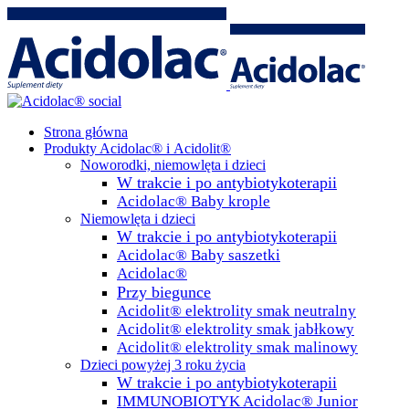
Strona główna
Produkty Acidolac® i Acidolit®
Noworodki, niemowlęta i dzieci
W trakcie i po antybiotykoterapii
Acidolac® Baby krople
Niemowlęta i dzieci
W trakcie i po antybiotykoterapii
Acidolac® Baby saszetki
Acidolac®
Przy biegunce
Acidolit® elektrolity smak neutralny
Acidolit® elektrolity smak jabłkowy
Acidolit® elektrolity smak malinowy
Dzieci powyżej 3 roku życia
W trakcie i po antybiotykoterapii
IMMUNOBIOTYK Acidolac® Junior