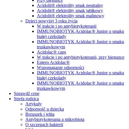
Przy biegunce
Acidolit® elektrolity smak neutralny
Acidolit® elektrolity smak jabłkowy
Acidolit® elektrolity smak malinowy
Dzieci powyżej 3 roku życia
W trakcie i po antybiotykoterapii
IMMUNOBIOTYK Acidolac® Junior o smaku
białej czekolady
IMMUNOBIOTYK Acidolac® Junior o smaku
truskawkowym
Acidolac® caps
W trakcie i po antybiotykoterapii, przy biegunce
Entero Acidolac®
Wspomaganie odporności
IMMUNOBIOTYK Acidolac® Junior o smaku
białej czekolady
IMMUNOBIOTYK Acidolac® Junior o smaku
truskawkowym
Sprawdź cenę
Strefa rodzica
Artykuły
Odporność u dziecka
Brzuszek i jelita
Antybiotykoterapia a mikrobiota
O szczepach bakterii