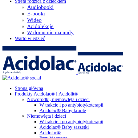
Strefa rodzica z dzieckiem
Audiobooki
E-booki
Wideo
Acidolekcje
W domu nie ma nudy
Warto wiedzieć
Strona główna
Produkty Acidolac® i Acidolit®
Noworodki, niemowlęta i dzieci
W trakcie i po antybiotykoterapii
Acidolac® Baby krople
Niemowlęta i dzieci
W trakcie i po antybiotykoterapii
Acidolac® Baby saszetki
Acidolac®